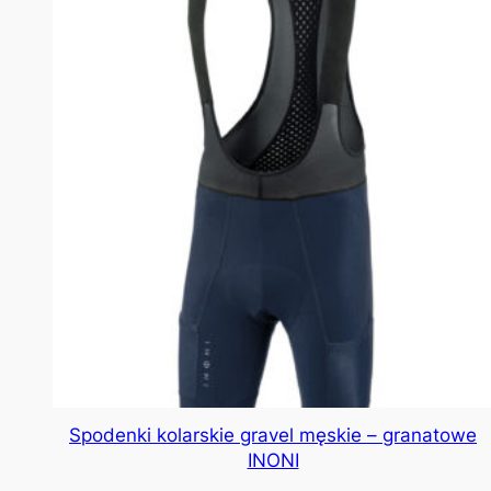
Spodenki kolarskie gravel męskie – granatowe
INONI