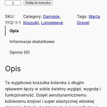
i
Dodaj do koszyka
l
o
SKU:
Category:
Damskie
, 
Tags:
Warta
ś
1112-1-1
Koszulki
, 
Longsleeve
Gravel
ć
Opis
K
o
Informacje dodatkowe
s
Opinie (0)
z
u
l
Opis
k
a
Ta wyjątkowa koszulka kolarska z długim
k
rękawem łączy w sobie świetny wygląd, wygodę i
o
funkcjonalność. Dzięki aerodynamicznemu
l
kobiecemu krojowi i super elastycznej włoskiej
a