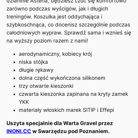
dzianinie Asteria, będziesz czuć się komfortowo
r
zarówno podczas wyścigów, jak i długich
s
treningów. Koszulka jest oddychająca i
k
szybkoschnąca, co docenisz szczególnie podczas
a
całodniowych wypraw. Sprawdź sama i wznieś się
d
na wyższy poziom razem z nami!
ł
u
aerodynamiczny, kobiecy krój
g
niska stójka
i
długie rękawy
r
dolna część wykończona silikonem
ę
trzy otwarte kieszonki
k
czwarta kieszonka zapinana na kryty zamek
a
YKK
w
materiały włoskich marek SITIP i Effepi
d
a
Uszyta specjalnie dla Warta Gravel przez
m
INONI.CC
w Swarzędzu pod Poznaniem.