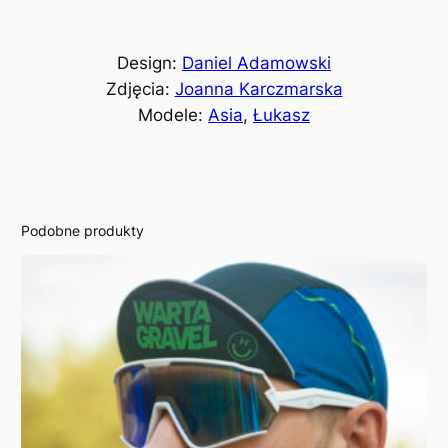
s
k
a
Design:
Daniel Adamowski
W
Zdjęcia:
Joanna Karczmarska
G
Modele:
Asia
,
Łukasz
/
2
5
Podobne produkty