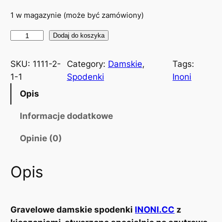
1 w magazynie (może być zamówiony)
i
Dodaj do koszyka
l
o
SKU:
1111-2-
Category:
Damskie
, 
Tags:
ś
1-1
Spodenki
Inoni
ć
Opis
S
p
Informacje dodatkowe
o
Opinie (0)
d
e
n
Opis
k
i
k
Gravelowe damskie spodenki
INONI.CC
z
o