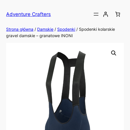
Przejdź
do
Adventure Crafters
treści
Strona główna
/
Damskie
/
Spodenki
/ Spodenki kolarskie
gravel damskie – granatowe INONI