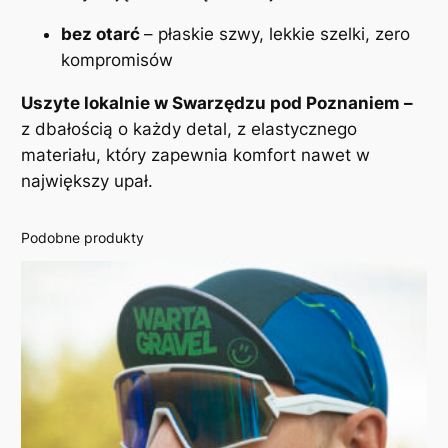
k
bez otarć
– płaskie szwy, lekkie szelki, zero
i
kompromisów
e
–
Uszyte lokalnie w Swarzędzu pod Poznaniem –
g
z dbałością o każdy detal, z elastycznego
r
materiału, który zapewnia komfort nawet w
a
największy upał.
n
a
Podobne produkty
t
o
w
e
I
N
O
N