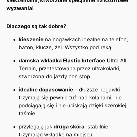
kieszeniami, stworzone specjalnie na szutrowe
l
wyzwania!
a
r
Dlaczego są tak dobre?
s
k
kieszenie
na nogawkach idealne na telefon,
i
baton, klucze, żel. Wszystko pod ręką!
e
g
damska wkładka Elastic Interface
Ultra All
r
Terrain, przetestowana przez ultrakolarki,
a
stworzona do jazdy non stop
v
idealne dopasowanie
– dłuższe nogawki
e
trzymają się pewnie tuż nad kolanami, nie
l
podciągają się i nie uciskają dzięki szerokiej
d
taśmie.
a
m
przylegają jak
druga skóra
, stabilnie
s
trzymając wkładkę na miejscu