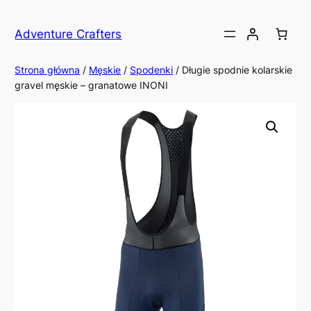
Przejdź
do
Adventure Crafters
treści
Strona główna
/
Męskie
/
Spodenki
/ Długie spodnie kolarskie
gravel męskie – granatowe INONI