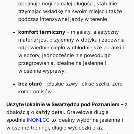
e
obejmuje nogi na całej długości, stabilnie
l
trzymając wkładkę na swoim miejscu także
m
podczas intensywnej jazdy w terenie
ę
komfort termiczny
– mięsisty, elastyczny
s
materiał jest przyjemny w dotyku i zapewnia
k
odpowiednie ciepło w chłodniejsze poranki i
i
wieczory, jednocześnie nie powodując
e
przegrzewania. Idealne na jesienne i
–
wiosenne wyprawy!
g
r
bez otarć
– płaskie szwy, lekkie szelki, zero
a
kompromisów
n
a
Uszyte lokalnie w Swarzędzu pod Poznaniem –
z
t
dbałością o każdy detal. Gravelowe długie
o
spodnie
INONI.CC
to idealny wybór na jesienne i
w
wiosenne treningi, długie wycieczki oraz
e