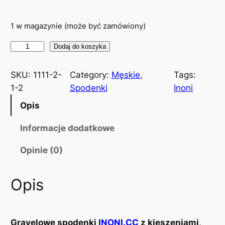
1 w magazynie (może być zamówiony)
i
Dodaj do koszyka
l
o
SKU:
1111-2-
Category:
Męskie
, 
Tags:
ś
1-2
Spodenki
Inoni
ć
Opis
D
ł
Informacje dodatkowe
u
Opinie (0)
g
i
e
Opis
s
p
o
Gravelowe spodenki
INONI.CC
z kieszeniami,