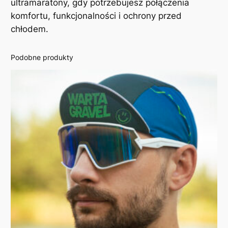
ultramaratony, gdy potrzebujesz połączenia
I
komfortu, funkcjonalności i ochrony przed
N
chłodem.
O
N
Podobne produkty
I