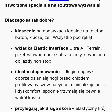
d
stworzone specjalnie na szutrowe wyzwania!
n
i
Dlaczego są tak dobre?
e
k
kieszenie
na nogawkach idealne na telefon,
o
baton, klucze, żel. Wszystko pod ręką!
l
a
wkładka Elastic Interface
Ultra All Terrain,
r
przetestowana przez ultrakolarzy, stworzona
s
do jazdy non stop
k
idealne dopasowanie
– długie nogawki
i
dobrze osłaniają nogi przed chłodem,
e
profilowany szew na łydce minimalizuje ucisk
g
i dyskomfort, spodnie trzymają się pewnie
r
wokół kostki
a
v
przylegają jak druga skóra
– elastyczny krój