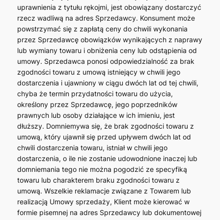
uprawnienia z tytułu rękojmi, jest obowiązany dostarczyć
rzecz wadliwą na adres Sprzedawcy. Konsument może
powstrzymać się z zapłatą ceny do chwili wykonania
przez Sprzedawcę obowiązków wynikających z naprawy
lub wymiany towaru i obniżenia ceny lub odstąpienia od
umowy. Sprzedawca ponosi odpowiedzialność za brak
zgodności towaru z umową istniejący w chwili jego
dostarczenia i ujawniony w ciągu dwóch lat od tej chwili,
chyba że termin przydatności towaru do użycia,
określony przez Sprzedawcę, jego poprzedników
prawnych lub osoby działające w ich imieniu, jest
dłuższy. Domniemywa się, że brak zgodności towaru z
umową, który ujawnił się przed upływem dwóch lat od
chwili dostarczenia towaru, istniał w chwili jego
dostarczenia, o ile nie zostanie udowodnione inaczej lub
domniemania tego nie można pogodzić ze specyfiką
towaru lub charakterem braku zgodności towaru z
umową. Wszelkie reklamacje związane z Towarem lub
realizacją Umowy sprzedaży, Klient może kierować w
formie pisemnej na adres Sprzedawcy lub dokumentowej