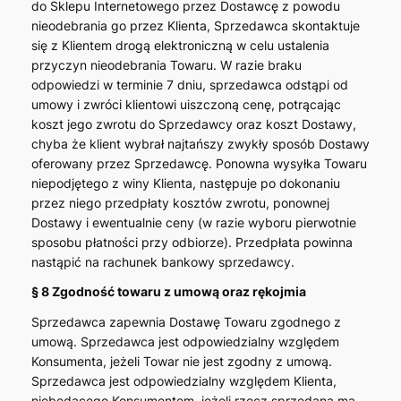
do Sklepu Internetowego przez Dostawcę z powodu
nieodebrania go przez Klienta, Sprzedawca skontaktuje
się z Klientem drogą elektroniczną w celu ustalenia
przyczyn nieodebrania Towaru. W razie braku
odpowiedzi w terminie 7 dniu, sprzedawca odstąpi od
umowy i zwróci klientowi uiszczoną cenę, potrącając
koszt jego zwrotu do Sprzedawcy oraz koszt Dostawy,
chyba że klient wybrał najtańszy zwykły sposób Dostawy
oferowany przez Sprzedawcę. Ponowna wysyłka Towaru
niepodjętego z winy Klienta, następuje po dokonaniu
przez niego przedpłaty kosztów zwrotu, ponownej
Dostawy i ewentualnie ceny (w razie wyboru pierwotnie
sposobu płatności przy odbiorze). Przedpłata powinna
nastąpić na rachunek bankowy sprzedawcy.
§ 8 Zgodność towaru z umową oraz rękojmia
Sprzedawca zapewnia Dostawę Towaru zgodnego z
umową. Sprzedawca jest odpowiedzialny względem
Konsumenta, jeżeli Towar nie jest zgodny z umową.
Sprzedawca jest odpowiedzialny względem Klienta,
niebędącego Konsumentem, jeżeli rzecz sprzedana ma