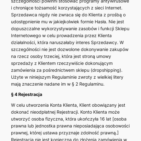
szczególności powinni stosować programy antywirusowe
i chroniące tożsamość korzystających z sieci Internet.
Sprzedawca nigdy nie zwraca się do Klienta z prośbą o
udostępnienie mu w jakiejkolwiek formie Hasła. Nie jest
dopuszczalne wykorzystywanie zasobów i funkcji Sklepu
Internetowego w celu prowadzenia przez Klienta
działalności, która naruszałaby interes Sprzedawcy. W
szczególności nie jest dozwolone dokonywanie zakupów
na rzecz osoby trzeciej, która jest stroną umowy
sprzedaży z Klientem rzeczywiście dokonującym
zamówienia za pośrednictwem sklepu (dropshipping).
Użyte w niniejszym Regulaminie zwroty z wielkiej litery
mają znaczenie nadane im w § 2 Regulaminu.
§ 4 Rejestracja
W celu utworzenia Konta Klienta, Klient obowiązany jest
dokonać nieodpłatnej Rejestracji. Konto Klienta może
utworzyć osoba fizyczna, która ukończyła 16 lat [osoba
prawna lub jednostka prawna nieposiadająca osobowości
prawnej, której ustawa przyznaje zdolność prawną.]
Rejestracja nie jest konieczna do złożenia zamówienia w