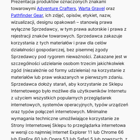
Prezentacja produktów oznaczonych znakami
towarowymi
Adventure Crafters
,
Warta Gravel
oraz
Pathfinder Gear
, ich zdjęć, opisów, etykiet, nazw,
wizualizacji, designu opakowań – stanowią prawa
wyłączne Sprzedawcy, w tym prawa autorskie i prawa z
rejestracji znaków towarowych. Sprzedawca zakazuje
korzystania z tych materiałów i praw dla celów
działalności gospodarczej, bez pisemnej zgody
Sprzedawcy pod rygorem nieważności. Zakazane jest w
szczególności udzielanie osobom trzecim jakichkolwiek
zgód (niezależnie od formy udzielenia) na korzystanie z
materiałów lub praw wskazanych w pierwszym zdaniu.
Sprzedawca dołoży starań, aby korzystanie ze Sklepu
Internetowego było możliwe dla użytkowników Internetu
z użyciem wszystkich popularnych przeglądarek
internetowych, systemów operacyjnych, typów urządzeń
oraz typów połączeń internetowych. Minimalne
wymagania techniczne umożliwiające korzystanie ze
Strony Internetowej Sklepu to przeglądarka internetowa
w wersji co najmniej Internet Explorer 11 lub Chrome 66
lub FireFox 60 lub Opera 53 lub Safari 5 lub nowszych, z