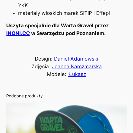
YKK
m
materiały włoskich marek SITIP i Effepi
ę
s
Uszyta specjalnie dla Warta Gravel przez
k
INONI.CC
w Swarzędzu pod Poznaniem.
a
W
G
Design:
Daniel Adamowski
/
Zdjęcia:
Joanna Karczmarska
2
Modele:
Łukasz
5
Podobne produkty