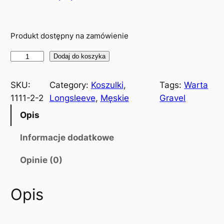
Produkt dostępny na zamówienie
i
Dodaj do koszyka
l
o
SKU:
Category:
Koszulki
, 
Tags:
Warta
ś
1111-2-2
Longsleeve
, 
Męskie
Gravel
ć
Opis
K
o
Informacje dodatkowe
s
Opinie (0)
z
u
l
Opis
k
a