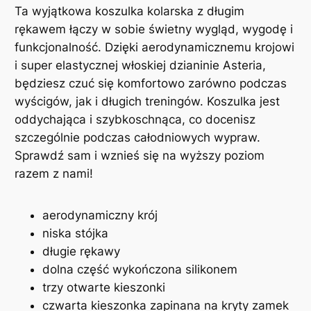
k
Ta wyjątkowa koszulka kolarska z długim
o
rękawem łączy w sobie świetny wygląd, wygodę i
l
funkcjonalność. Dzięki aerodynamicznemu krojowi
a
i super elastycznej włoskiej dzianinie Asteria,
r
będziesz czuć się komfortowo zarówno podczas
s
wyścigów, jak i długich treningów. Koszulka jest
k
oddychająca i szybkoschnąca, co docenisz
a
szczególnie podczas całodniowych wypraw.
d
Sprawdź sam i wznieś się na wyższy poziom
ł
razem z nami!
u
g
aerodynamiczny krój
i
niska stójka
r
długie rękawy
ę
dolna część wykończona silikonem
k
trzy otwarte kieszonki
a
czwarta kieszonka zapinana na kryty zamek
w