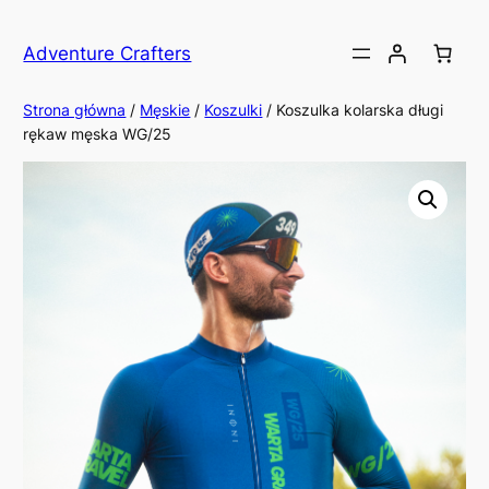
Przejdź
do
Adventure Crafters
treści
Strona główna
/
Męskie
/
Koszulki
/ Koszulka kolarska długi
rękaw męska WG/25