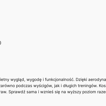
k
o
l
a
r
s
k
)
a
d
a
m
s
k
etny wygląd, wygodę i funkcjonalność. Dzięki aerodyna
a
zarówno podczas wyścigów, jak i długich treningów. Ko
W
raw. Sprawdź sama i wznieś się na wyższy poziom raze
G
/