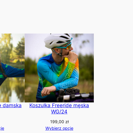
de damska
Koszulka Freeride męska
WG/24
199,00
zł
je
Wybierz opcje