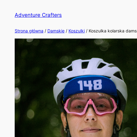
Przejdź
do
Adventure Crafters
treści
Strona główna
/
Damskie
/
Koszulki
/ Koszulka kolarska dam