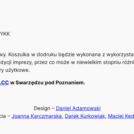
2
3
 YKK
wy. Koszulka w dodruku będzie wykonana z wykorzysta
dycji imprezy, przez co może w niewielkim stopniu róż
try użytkowe.
.CC
w Swarzędzu pod Poznaniem.
Design –
Daniel Adamowski
cia –
Joanna Karczmarska,
Darek Kurkowiak,
Maciej Kęd