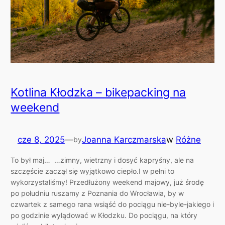
Kotlina Kłodzka – bikepacking na
weekend
cze 8, 2025
—
Joanna Karczmarska
w
Różne
by
To był maj… …zimny, wietrzny i dosyć kapryśny, ale na
szczęście zaczął się wyjątkowo ciepło.I w pełni to
wykorzystaliśmy! Przedłużony weekend majowy, już środę
po południu ruszamy z Poznania do Wrocławia, by w
czwartek z samego rana wsiąść do pociągu nie-byle-jakiego i
po godzinie wylądować w Kłodzku. Do pociągu, na który