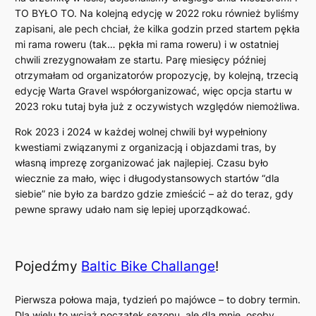
TO BYŁO TO. Na kolejną edycję w 2022 roku również byliśmy
zapisani, ale pech chciał, że kilka godzin przed startem pękła
mi rama roweru (tak… pękła mi rama roweru) i w ostatniej
chwili zrezygnowałam ze startu. Parę miesięcy później
otrzymałam od organizatorów propozycję, by kolejną, trzecią
edycję Warta Gravel współorganizować, więc opcja startu w
2023 roku tutaj była już z oczywistych względów niemożliwa.
Rok 2023 i 2024 w każdej wolnej chwili był wypełniony
kwestiami związanymi z organizacją i objazdami tras, by
własną imprezę zorganizować jak najlepiej. Czasu było
wiecznie za mało, więc i długodystansowych startów “dla
siebie” nie było za bardzo gdzie zmieścić – aż do teraz, gdy
pewne sprawy udało nam się lepiej uporządkować.
Pojedźmy
Baltic Bike Challange
!
Pierwsza połowa maja, tydzień po majówce – to dobry termin.
Dla wielu to wciąż początek sezonu, ale dla mnie, osoby