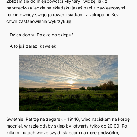
Zbliżam się do miejscowości Młynary i widzę, jak z
naprzeciwka jedzie na składaku jakaś pani z zawieszonymi
na kierownicy swojego roweru siatkami z zakupami. Bez
chwili zastanowienia wykrzykuję:
– Dzień dobry! Daleko do sklepu?
– A to już zaraz, kawałek!
Świetnie! Patrzę na zegarek – 19:46, więc naciskam na korbę
mocniej, w razie gdyby sklep był otwarty tylko do 20:00. Po
kilku minutach widzę szyld, skręcam na małe podwórko,