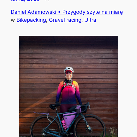
Daniel Adamowski • Przygody szyte na miarę
w
Bikepacking
, 
Gravel racing
, 
Ultra