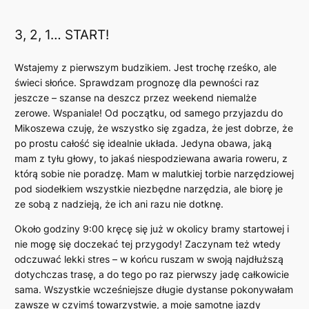
3, 2, 1… START!
Wstajemy z pierwszym budzikiem. Jest trochę rześko, ale
świeci słońce. Sprawdzam prognozę dla pewności raz
jeszcze – szanse na deszcz przez weekend niemalże
zerowe. Wspaniale! Od początku, od samego przyjazdu do
Mikoszewa czuję, że wszystko się zgadza, że jest dobrze, że
po prostu całość się idealnie układa. Jedyna obawa, jaką
mam z tyłu głowy, to jakaś niespodziewana awaria roweru, z
którą sobie nie poradzę. Mam w malutkiej torbie narzędziowej
pod siodełkiem wszystkie niezbędne narzędzia, ale biorę je
ze sobą z nadzieją, że ich ani razu nie dotknę.
Około godziny 9:00 kręcę się już w okolicy bramy startowej i
nie mogę się doczekać tej przygody! Zaczynam też wtedy
odczuwać lekki stres – w końcu ruszam w swoją najdłuższą
dotychczas trasę, a do tego po raz pierwszy jadę całkowicie
sama. Wszystkie wcześniejsze długie dystanse pokonywałam
zawsze w czyimś towarzystwie, a moje samotne jazdy