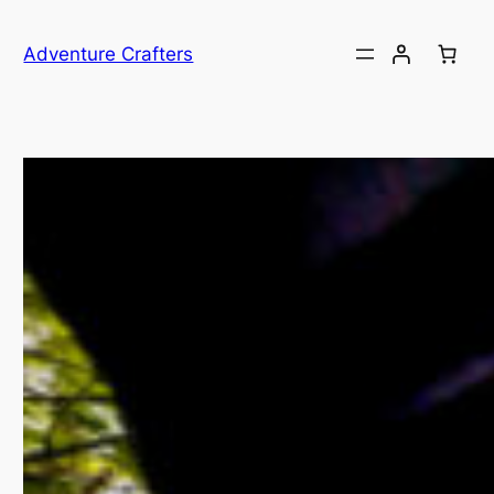
Przejdź
do
Adventure Crafters
treści