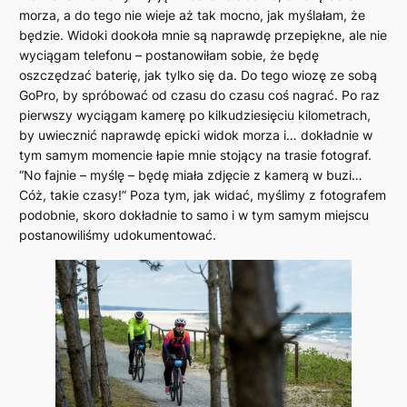
morza, a do tego nie wieje aż tak mocno, jak myślałam, że
będzie. Widoki dookoła mnie są naprawdę przepiękne, ale nie
wyciągam telefonu – postanowiłam sobie, że będę
oszczędzać baterię, jak tylko się da. Do tego wiozę ze sobą
GoPro, by spróbować od czasu do czasu coś nagrać. Po raz
pierwszy wyciągam kamerę po kilkudziesięciu kilometrach,
by uwiecznić naprawdę epicki widok morza i… dokładnie w
tym samym momencie łapie mnie stojący na trasie fotograf.
“No fajnie – myślę – będę miała zdjęcie z kamerą w buzi…
Cóż, takie czasy!” Poza tym, jak widać, myślimy z fotografem
podobnie, skoro dokładnie to samo i w tym samym miejscu
postanowiliśmy udokumentować.