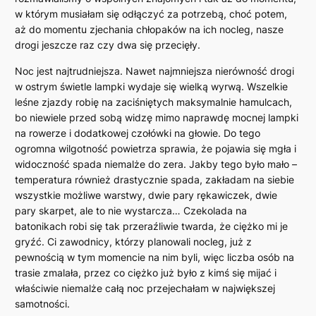
w którym musiałam się odłączyć za potrzebą, choć potem,
aż do momentu zjechania chłopaków na ich nocleg, nasze
drogi jeszcze raz czy dwa się przecięły.
Noc jest najtrudniejsza. Nawet najmniejsza nierówność drogi
w ostrym świetle lampki wydaje się wielką wyrwą. Wszelkie
leśne zjazdy robię na zaciśniętych maksymalnie hamulcach,
bo niewiele przed sobą widzę mimo naprawdę mocnej lampki
na rowerze i dodatkowej czołówki na głowie. Do tego
ogromna wilgotność powietrza sprawia, że pojawia się mgła i
widoczność spada niemalże do zera. Jakby tego było mało –
temperatura również drastycznie spada, zakładam na siebie
wszystkie możliwe warstwy, dwie pary rękawiczek, dwie
pary skarpet, ale to nie wystarcza… Czekolada na
batonikach robi się tak przeraźliwie twarda, że ciężko mi je
gryźć. Ci zawodnicy, którzy planowali nocleg, już z
pewnością w tym momencie na nim byli, więc liczba osób na
trasie zmalała, przez co ciężko już było z kimś się mijać i
właściwie niemalże całą noc przejechałam w największej
samotności.