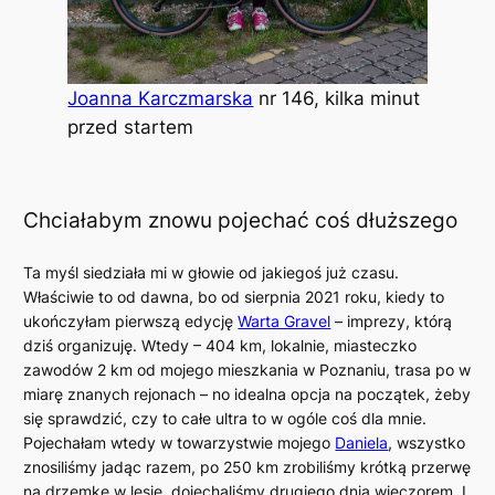
Joanna Karczmarska
nr 146, kilka minut
przed startem
Chciałabym znowu pojechać coś dłuższego
Ta myśl siedziała mi w głowie od jakiegoś już czasu.
Właściwie to od dawna, bo od sierpnia 2021 roku, kiedy to
ukończyłam pierwszą edycję
Warta Gravel
– imprezy, którą
dziś organizuję. Wtedy – 404 km, lokalnie, miasteczko
zawodów 2 km od mojego mieszkania w Poznaniu, trasa po w
miarę znanych rejonach – no idealna opcja na początek, żeby
się sprawdzić, czy to całe ultra to w ogóle coś dla mnie.
Pojechałam wtedy w towarzystwie mojego
Daniela
, wszystko
znosiliśmy jadąc razem, po 250 km zrobiliśmy krótką przerwę
na drzemkę w lesie, dojechaliśmy drugiego dnia wieczorem. I