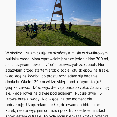
W okolicy 120 km czuję, że skończyła mi się w dwulitrowym
bukłaku woda. Mam wprawdzie jeszcze jeden bidon 700 ml,
ale zaczynam powoli myśleć o pierwszych zakupach. Nie
zdążyłam przed startem zrobić sobie listy sklepów na trasie,
więc lecę na żywioł i po prostu rozglądam się bacznie
dookoła. Około 130 km widzę sklep, pod którym stoi już
grupka zawodników, więc decyzja pada szybko. Zatrzymuję
się, kładę rower na trawie pod sklepem i kupuję dwie 1,5
litrowe butelki wody. Nic więcej na ten moment nie
potrzebuję. Uzupełniam bukłak, dolewam do bidonu po
kurek, resztę wypijam od razu i po kilku zaledwie minutach
znów jestem w trasie. To była moja pierwsza krótka przerwa