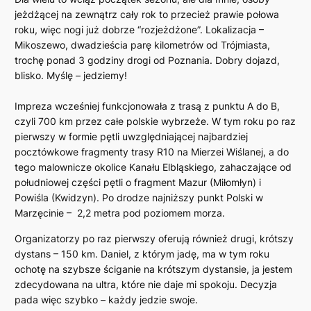
jeżdżącej na zewnątrz cały rok to przecież prawie połowa
roku, więc nogi już dobrze “rozjeżdżone”. Lokalizacja –
Mikoszewo, dwadzieścia parę kilometrów od Trójmiasta,
trochę ponad 3 godziny drogi od Poznania. Dobry dojazd,
blisko. Myślę – jedziemy!
Impreza wcześniej funkcjonowała z trasą z punktu A do B,
czyli 700 km przez całe polskie wybrzeże. W tym roku po raz
pierwszy w formie pętli uwzględniającej najbardziej
pocztówkowe fragmenty trasy R10 na Mierzei Wiślanej, a do
tego malownicze okolice Kanału Elbląskiego, zahaczające od
południowej części pętli o fragment Mazur (Miłomłyn) i
Powiśla (Kwidzyn). Po drodze najniższy punkt Polski w
Marzęcinie – 2,2 metra pod poziomem morza.
Organizatorzy po raz pierwszy oferują również drugi, krótszy
dystans – 150 km. Daniel, z którym jadę, ma w tym roku
ochotę na szybsze ściganie na krótszym dystansie, ja jestem
zdecydowana na ultra, które nie daje mi spokoju. Decyzja
pada więc szybko – każdy jedzie swoje.