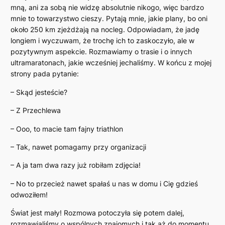
mną, ani za sobą nie widzę absolutnie nikogo, więc bardzo
mnie to towarzystwo cieszy. Pytają mnie, jakie plany, bo oni
około 250 km zjeżdżają na nocleg. Odpowiadam, że jadę
longiem i wyczuwam, że trochę ich to zaskoczyło, ale w
pozytywnym aspekcie. Rozmawiamy o trasie i o innych
ultramaratonach, jakie wcześniej jechaliśmy. W końcu z mojej
strony pada pytanie:
– Skąd jesteście?
– Z Przechlewa
– Ooo, to macie tam fajny triathlon
– Tak, nawet pomagamy przy organizacji
– A ja tam dwa razy już robiłam zdjęcia!
– No to przecież nawet spałaś u nas w domu i Cię gdzieś
odwoziłem!
Świat jest mały! Rozmowa potoczyła się potem dalej,
rozmawialiśmy o wspólnych znajomych i tak aż do momentu,