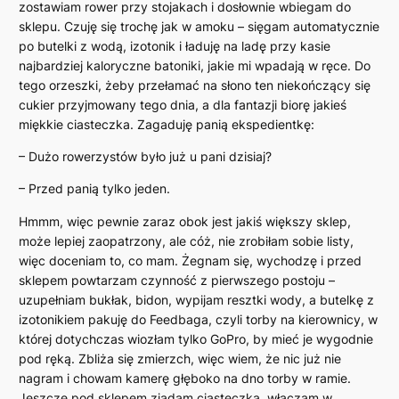
zostawiam rower przy stojakach i dosłownie wbiegam do
sklepu. Czuję się trochę jak w amoku – sięgam automatycznie
po butelki z wodą, izotonik i ładuję na ladę przy kasie
najbardziej kaloryczne batoniki, jakie mi wpadają w ręce. Do
tego orzeszki, żeby przełamać na słono ten niekończący się
cukier przyjmowany tego dnia, a dla fantazji biorę jakieś
miękkie ciasteczka. Zagaduję panią ekspedientkę:
– Dużo rowerzystów było już u pani dzisiaj?
– Przed panią tylko jeden.
Hmmm, więc pewnie zaraz obok jest jakiś większy sklep,
może lepiej zaopatrzony, ale cóż, nie zrobiłam sobie listy,
więc doceniam to, co mam. Żegnam się, wychodzę i przed
sklepem powtarzam czynność z pierwszego postoju –
uzupełniam bukłak, bidon, wypijam resztki wody, a butelkę z
izotonikiem pakuję do Feedbaga, czyli torby na kierownicy, w
której dotychczas wiozłam tylko GoPro, by mieć je wygodnie
pod ręką. Zbliża się zmierzch, więc wiem, że nic już nie
nagram i chowam kamerę głęboko na dno torby w ramie.
Jeszcze pod sklepem zjadam ciasteczka, włączam w