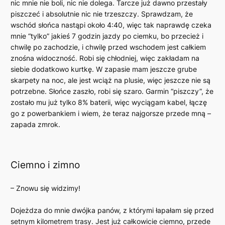
nic mnie nie boli, nic nie dolega. Tarcze już dawno przestały
piszczeć i absolutnie nic nie trzeszczy. Sprawdzam, że
wschód słońca nastąpi około 4:40, więc tak naprawdę czeka
mnie “tylko” jakieś 7 godzin jazdy po ciemku, bo przecież i
chwilę po zachodzie, i chwilę przed wschodem jest całkiem
znośna widoczność. Robi się chłodniej, więc zakładam na
siebie dodatkowo kurtkę. W zapasie mam jeszcze grube
skarpety na noc, ale jest wciąż na plusie, więc jeszcze nie są
potrzebne. Słońce zaszło, robi się szaro. Garmin “piszczy”, że
zostało mu już tylko 8% baterii, więc wyciągam kabel, łączę
go z powerbankiem i wiem, że teraz najgorsze przede mną –
zapada zmrok.
Ciemno i zimno
– Znowu się widzimy!
Dojeżdza do mnie dwójka panów, z którymi łapałam się przed
setnym kilometrem trasy. Jest już całkowicie ciemno, przede