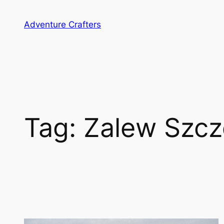
Przejdź
do
Adventure Crafters
treści
Tag:
Zalew Szcz